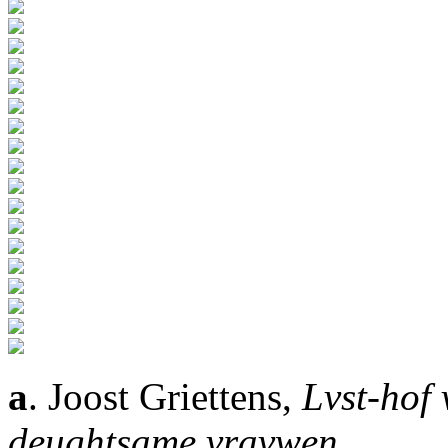
a
. Joost Griettens,
Lvst-hof
deughtsame vravwen