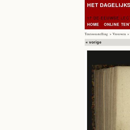
HET DAGELIJK
17 DE-EEUWSE LE
HOME
ONLINE TE
Tentoonstelling
»
Vrouwen
»
« vorige