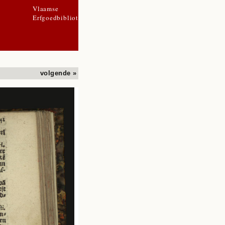
Vlaamse
Erfgoedbibliotheek
volgende »