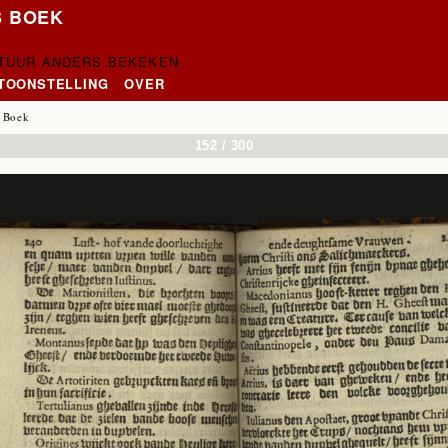
S BOEK
CTUUR ANDERS BEKEKEN
NTOONSTELLING
OVER
 Boek
152 / 300