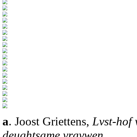
a
. Joost Griettens,
Lvst-hof
deughtsame vravwen