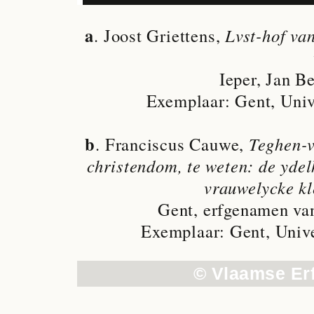
a
. Joost Griettens,
Lvst-hof va
Ieper, Jan Be
Exemplaar: Gent, Unive
b
. Franciscus Cauwe,
Teghen-v
christendom, te weten: de ydel
vrauwelycke kl
Gent, erfgenamen va
Exemplaar: Gent, Unive
© Vlaamse Er