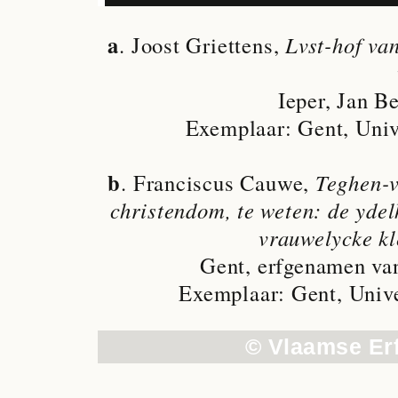
a
. Joost Griettens,
Lvst-hof va
Ieper, Jan Be
Exemplaar: Gent, Unive
b
. Franciscus Cauwe,
Teghen-v
christendom, te weten: de ydel
vrauwelycke kl
Gent, erfgenamen va
Exemplaar: Gent, Unive
© Vlaamse Er