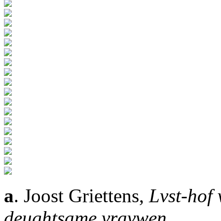
a
. Joost Griettens,
Lvst-hof
deughtsame vravwen