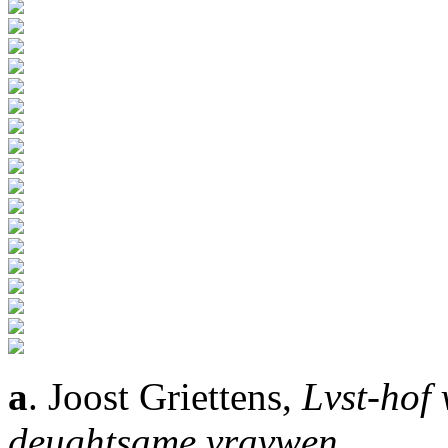
a
. Joost Griettens,
Lvst-hof
deughtsame vravwen