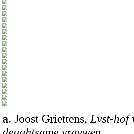
a
. Joost Griettens,
Lvst-hof
deughtsame vravwen