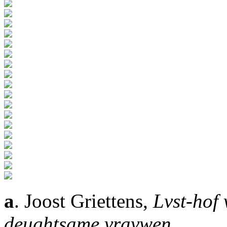
a
. Joost Griettens,
Lvst-hof
deughtsame vravwen