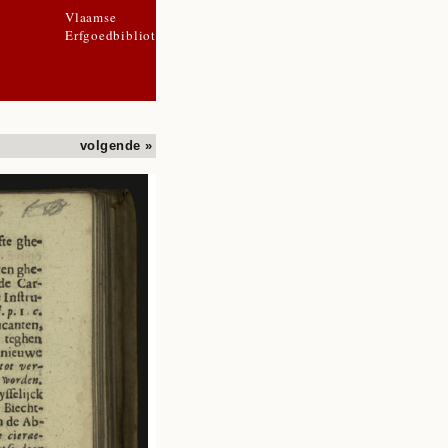
Vlaamse
Erfgoedbibliotheek
volgende »