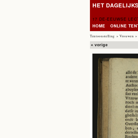
HET DAGELIJK
17 DE-EEUWSE LE
HOME
ONLINE TE
Tentoonstelling
»
Vrouwen
»
« vorige