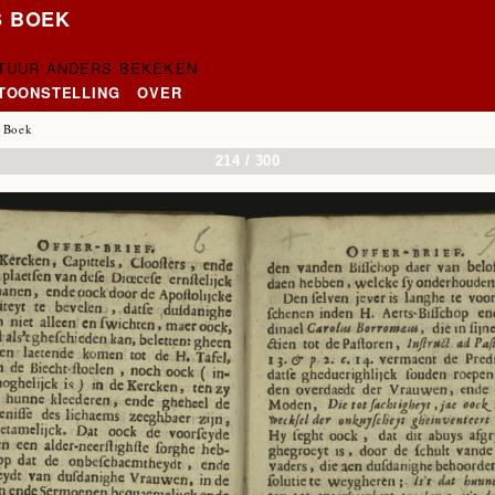
S BOEK
CTUUR ANDERS BEKEKEN
NTOONSTELLING
OVER
 Boek
214 / 300