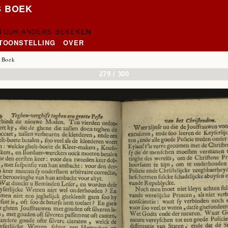
S BOEK
CTUUR ANDERS BEKEKEN
NTOONSTELLING
OVER
 Boek
279 / 300