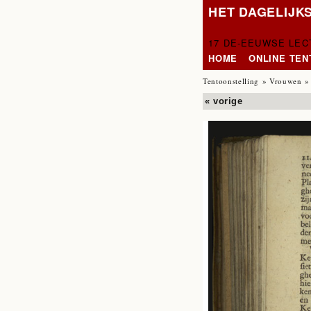
HET DAGELIJK
17 DE-EEUWSE LE
HOME
ONLINE TE
Tentoonstelling
»
Vrouwen
»
« vorige