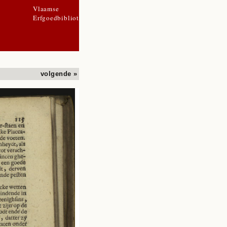
Vlaamse
Erfgoedbibliotheek
volgende »