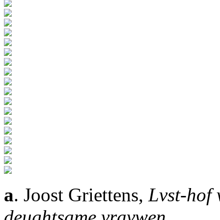
a
. Joost Griettens,
Lvst-hof
deughtsame vravwen