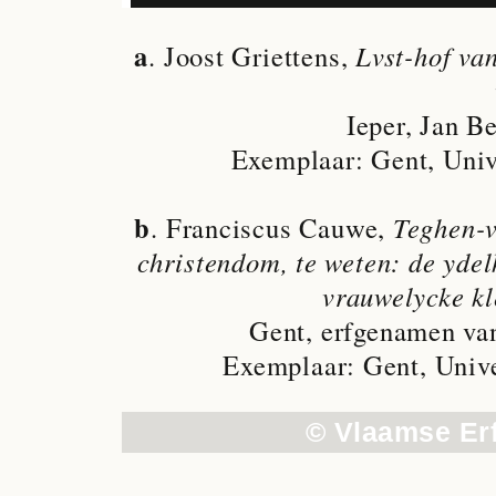
a
. Joost Griettens,
Lvst-hof va
Ieper, Jan Be
Exemplaar: Gent, Unive
b
. Franciscus Cauwe,
Teghen-v
christendom, te weten: de ydel
vrauwelycke kl
Gent, erfgenamen va
Exemplaar: Gent, Unive
© Vlaamse Er