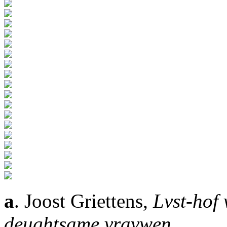
a
. Joost Griettens,
Lvst-hof
deughtsame vravwen