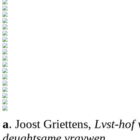
a
. Joost Griettens,
Lvst-hof
deughtsame vravwen