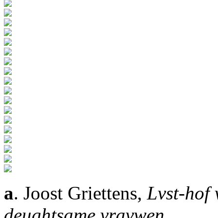
a
. Joost Griettens,
Lvst-hof
deughtsame vravwen