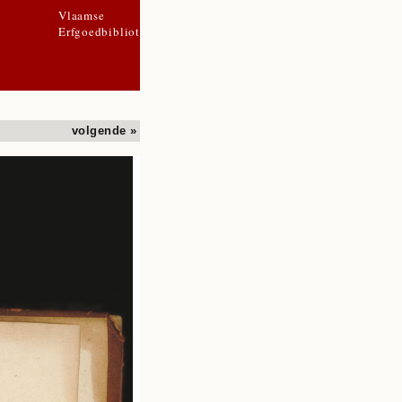
Vlaamse
Erfgoedbibliotheek
volgende »