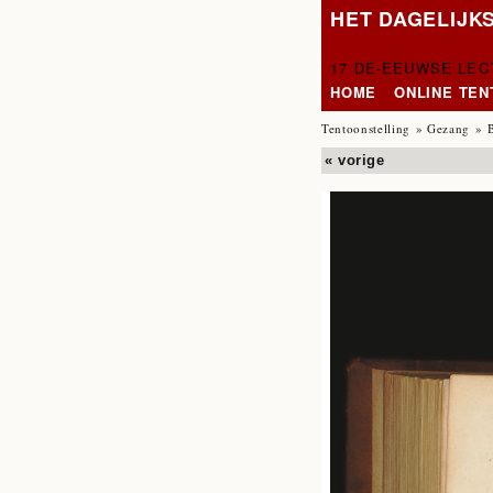
HET DAGELIJK
17 DE-EEUWSE LE
HOME
ONLINE TE
Tentoonstelling
»
Gezang
» 
« vorige