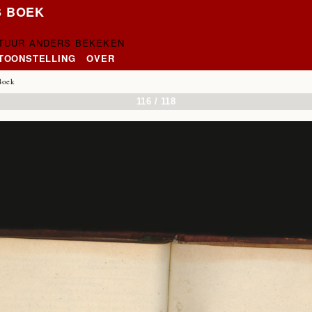
S BOEK
CTUUR ANDERS BEKEKEN
NTOONSTELLING
OVER
Boek
116 / 118