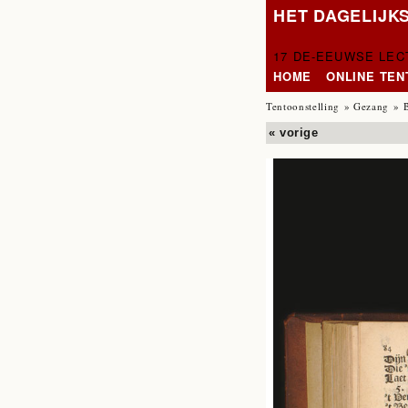
HET DAGELIJK
17 DE-EEUWSE LE
HOME
ONLINE TE
Tentoonstelling
»
Gezang
» 
« vorige