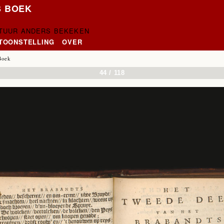
S BOEK
CTUUR ANDERS BEKEKEN
NTOONSTELLING
OVER
Boek
44 / 118