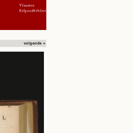
Vlaamse
Erfgoedbibliotheek
volgende »