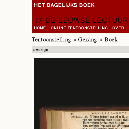
HET DAGELIJKS BOEK
17 DE-EEUWSE LECTUUR
HOME
ONLINE TENTOONSTELLING
OVER
Tentoonstelling
»
Gezang
» Boek
« vorige