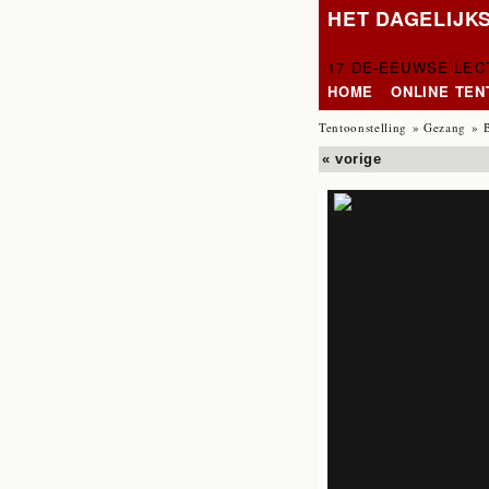
HET DAGELIJK
17 DE-EEUWSE LE
HOME
ONLINE TE
Tentoonstelling
»
Gezang
» 
« vorige