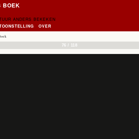
S BOEK
CTUUR ANDERS BEKEKEN
NTOONSTELLING
OVER
Boek
76 / 118