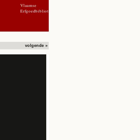
Vlaamse
Erfgoedbibliotheek
volgende »