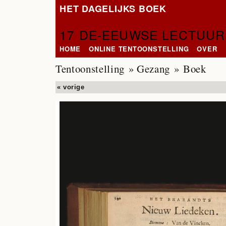
HET DAGELIJKS BOEK
17 DE-EEUWSE LECTUUR
HOME
ONLINE TENTOONSTELLING
OVER
Tentoonstelling
»
Gezang
» Boek
« vorige