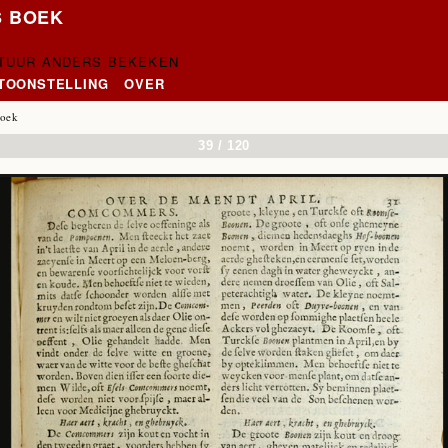
S BOEK
CTUUR ANDERS BEKEKEN
NTOONSTELLING
OVER
oek
39 / 120