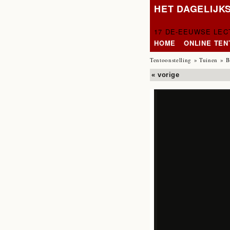
HET DAGELIJK
17 DE-EEUWSE LE
HOME
ONLINE TE
Tentoonstelling
»
Tuinen
» B
« vorige