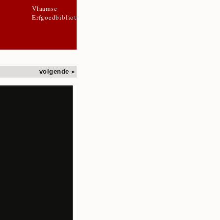
Vlaamse
Erfgoedbibliotheek
volgende »