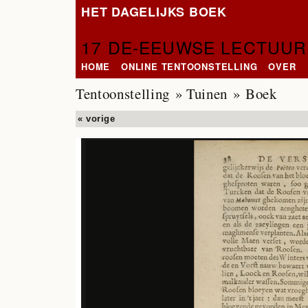
HET DAGELIJKS BOEK
17 DE-EEUWSE LECTUUR
HOME
ONLINE TENTOONSTELLING
OVER
Tentoonstelling
»
Tuinen
» Boek
« vorige