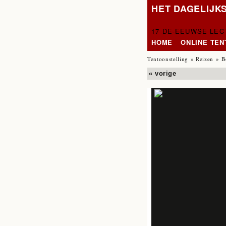
HET DAGELIJK
17 DE-EEUWSE LE
HOME
ONLINE TE
Tentoonstelling
»
Reizen
» B
« vorige