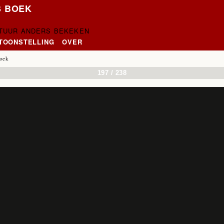
S BOEK
CTUUR ANDERS BEKEKEN
NTOONSTELLING
OVER
oek
197 / 238