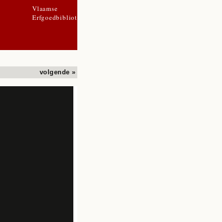
Vlaamse
Erfgoedbibliotheek
volgende »