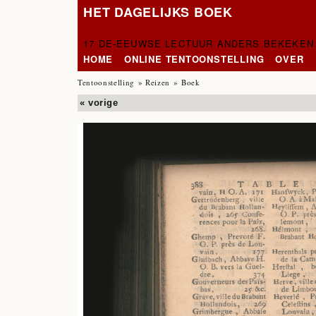
HET DAGELIJKS BOEK
17 DE-EEUWSE LECTUUR ANDERS BEKEKEN
HOME
ONLINE TENTOONSTELLING
OVER
Tentoonstelling
»
Reizen
» Boek
« vorige