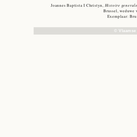
Joannes Baptista I Christyn,
Histoire general
Brussel, weduwe v
Exemplaar: Brus
© Vlaamse 