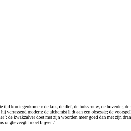
ie tijd kon tegenkomen: de kok, de dief, de huisvrouw, de hovenier, de z
hij verrassend modern: de alchemist lijdt aan een obsessie; de voorspe
er’; de kwakzalver doet met zijn woorden meer goed dan met zijn drankje
ans ongheveeght moet blijven.’