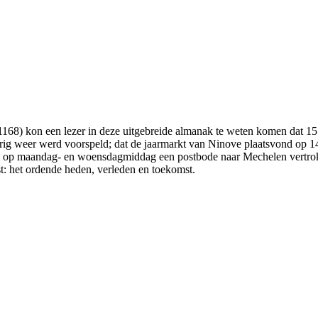
 1168) kon een lezer in deze uitgebreide almanak te weten komen dat 1
rig weer werd voorspeld; dat de jaarmarkt van Ninove plaatsvond op 14
e op maandag- en woensdagmiddag een postbode naar Mechelen vertrok e
t: het ordende heden, verleden en toekomst.